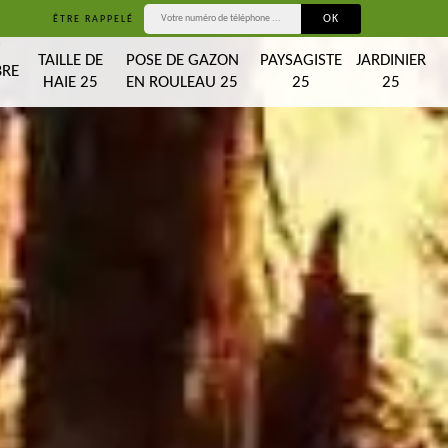
ÊTRE RAPPELÉ
T
TAILLE DE
POSE DE GAZON
PAYSAGISTE
JARDINIER
BRE
HAIE 25
EN ROULEAU 25
25
25