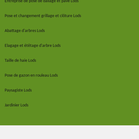
Entreprise de pose de dallage et pavé Lods
Pose et changement grillage et clôture Lods
Abattage d'arbres Lods
Elagage et étêtage d'arbre Lods
Taille de haie Lods
Pose de gazon en rouleau Lods
Paysagiste Lods
Jardinier Lods