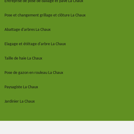
Entreprise de pose de dallage et pavé La Chaux
Pose et changement grillage et clôture La Chaux
Abattage d'arbres La Chaux
Elagage et étêtage d'arbre La Chaux
Taille de haie La Chaux
Pose de gazon en rouleau La Chaux
Paysagiste La Chaux
Jardinier La Chaux