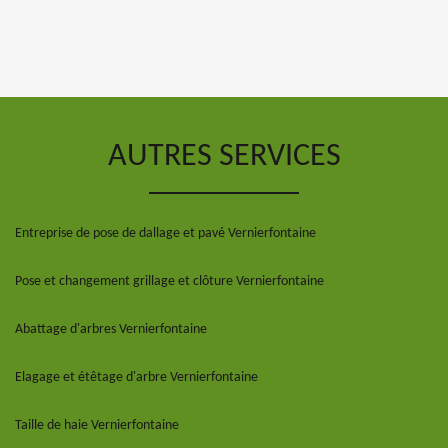
AUTRES SERVICES
Entreprise de pose de dallage et pavé Vernierfontaine
Pose et changement grillage et clôture Vernierfontaine
Abattage d'arbres Vernierfontaine
Elagage et étêtage d'arbre Vernierfontaine
Taille de haie Vernierfontaine