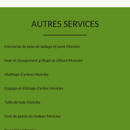
AUTRES SERVICES
Entreprise de pose de dallage et pavé Moncley
Pose et changement grillage et clôture Moncley
Abattage d'arbres Moncley
Elagage et étêtage d'arbre Moncley
Taille de haie Moncley
Pose de gazon en rouleau Moncley