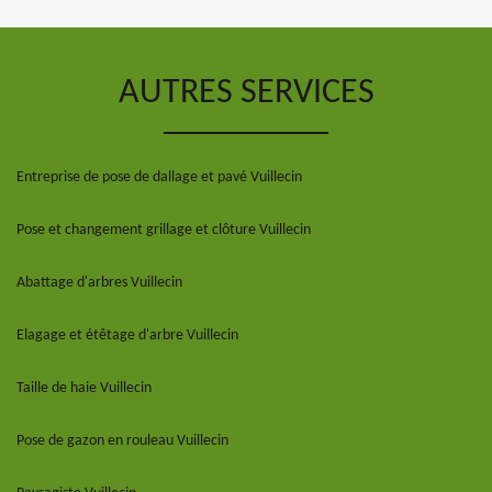
AUTRES SERVICES
Entreprise de pose de dallage et pavé Vuillecin
Pose et changement grillage et clôture Vuillecin
Abattage d'arbres Vuillecin
Elagage et étêtage d'arbre Vuillecin
Taille de haie Vuillecin
Pose de gazon en rouleau Vuillecin