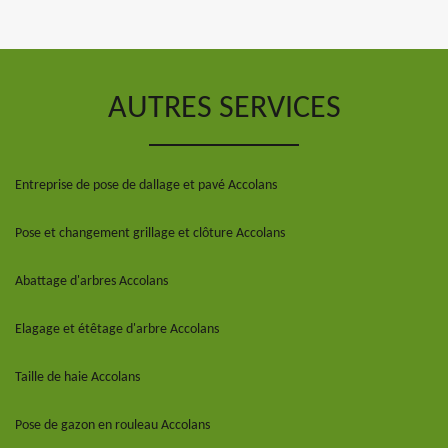
AUTRES SERVICES
Entreprise de pose de dallage et pavé Accolans
Pose et changement grillage et clôture Accolans
Abattage d'arbres Accolans
Elagage et étêtage d'arbre Accolans
Taille de haie Accolans
Pose de gazon en rouleau Accolans