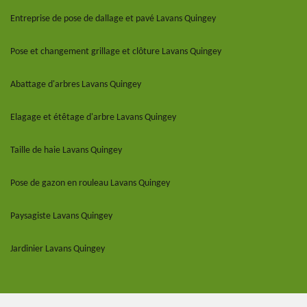
Entreprise de pose de dallage et pavé Lavans Quingey
Pose et changement grillage et clôture Lavans Quingey
Abattage d'arbres Lavans Quingey
Elagage et étêtage d'arbre Lavans Quingey
Taille de haie Lavans Quingey
Pose de gazon en rouleau Lavans Quingey
Paysagiste Lavans Quingey
Jardinier Lavans Quingey