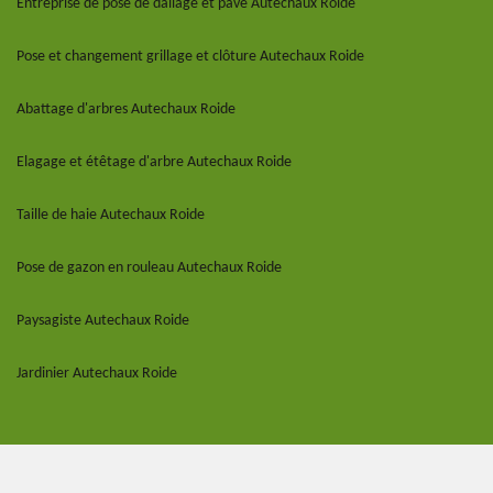
Entreprise de pose de dallage et pavé Autechaux Roide
Pose et changement grillage et clôture Autechaux Roide
Abattage d'arbres Autechaux Roide
Elagage et étêtage d'arbre Autechaux Roide
Taille de haie Autechaux Roide
Pose de gazon en rouleau Autechaux Roide
Paysagiste Autechaux Roide
Jardinier Autechaux Roide