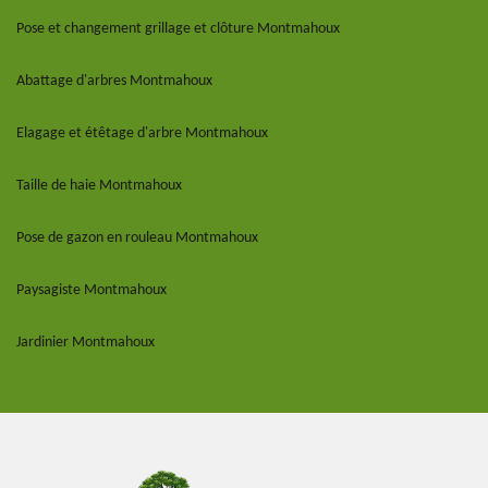
Pose et changement grillage et clôture Montmahoux
Abattage d'arbres Montmahoux
Elagage et étêtage d'arbre Montmahoux
Taille de haie Montmahoux
Pose de gazon en rouleau Montmahoux
Paysagiste Montmahoux
Jardinier Montmahoux