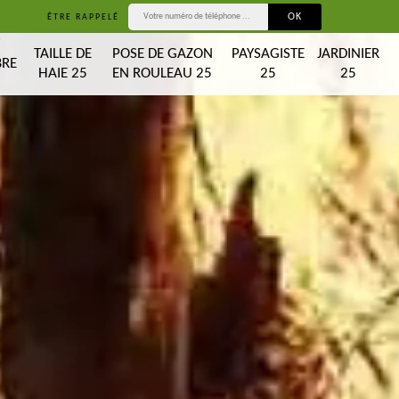
ÊTRE RAPPELÉ
T
TAILLE DE
POSE DE GAZON
PAYSAGISTE
JARDINIER
BRE
HAIE 25
EN ROULEAU 25
25
25