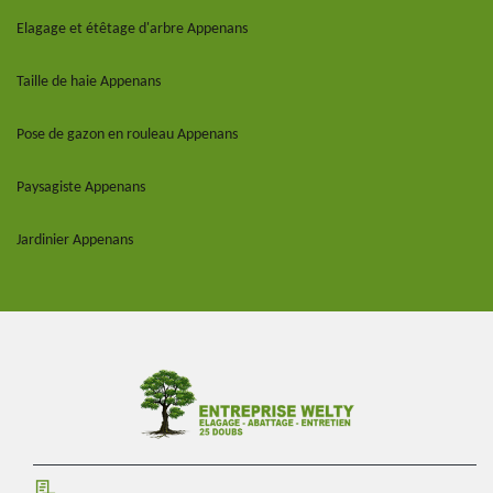
Elagage et étêtage d'arbre Appenans
Taille de haie Appenans
Pose de gazon en rouleau Appenans
Paysagiste Appenans
Jardinier Appenans