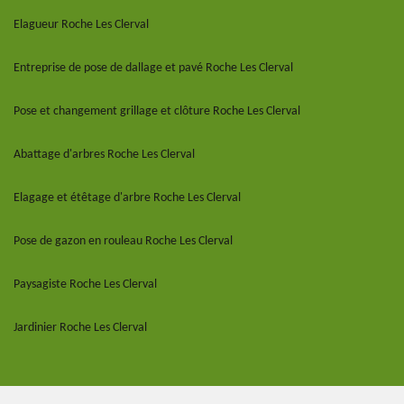
Elagueur Roche Les Clerval
Entreprise de pose de dallage et pavé Roche Les Clerval
Pose et changement grillage et clôture Roche Les Clerval
Abattage d'arbres Roche Les Clerval
Elagage et étêtage d'arbre Roche Les Clerval
Pose de gazon en rouleau Roche Les Clerval
Paysagiste Roche Les Clerval
Jardinier Roche Les Clerval