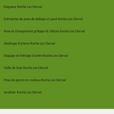
Elagueur Roche Les Clerval
Entreprise de pose de dallage et pavé Roche Les Clerval
Pose et changement grillage et clôture Roche Les Clerval
Abattage d'arbres Roche Les Clerval
Elagage et étêtage d'arbre Roche Les Clerval
Taille de haie Roche Les Clerval
Pose de gazon en rouleau Roche Les Clerval
Jardinier Roche Les Clerval