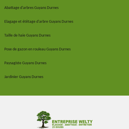
Abattage d'arbres Guyans Durnes
Elagage et étêtage d'arbre Guyans Durnes
Taille de haie Guyans Durnes
Pose de gazon en rouleau Guyans Durnes
Paysagiste Guyans Durnes
Jardinier Guyans Durnes