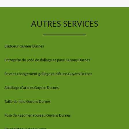
AUTRES SERVICES
Elagueur Guyans Durnes
Entreprise de pose de dallage et pavé Guyans Durnes
Pose et changement grillage et clôture Guyans Durnes
Abattage d'arbres Guyans Durnes
Taille de haie Guyans Durnes
Pose de gazon en rouleau Guyans Durnes