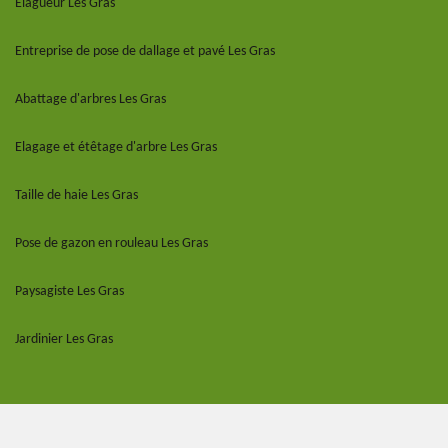
Elagueur Les Gras
Entreprise de pose de dallage et pavé Les Gras
Abattage d'arbres Les Gras
Elagage et étêtage d'arbre Les Gras
Taille de haie Les Gras
Pose de gazon en rouleau Les Gras
Paysagiste Les Gras
Jardinier Les Gras