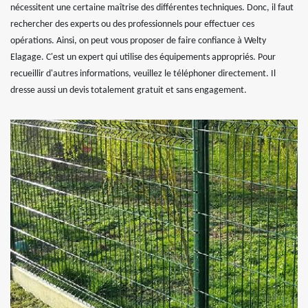
nécessitent une certaine maîtrise des différentes techniques. Donc, il faut
rechercher des experts ou des professionnels pour effectuer ces
opérations. Ainsi, on peut vous proposer de faire confiance à Welty
Elagage. C'est un expert qui utilise des équipements appropriés. Pour
recueillir d'autres informations, veuillez le téléphoner directement. Il
dresse aussi un devis totalement gratuit et sans engagement.