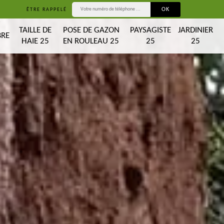
ÊTRE RAPPELÉ
T
TAILLE DE
POSE DE GAZON
PAYSAGISTE
JARDINIER
BRE
HAIE 25
EN ROULEAU 25
25
25