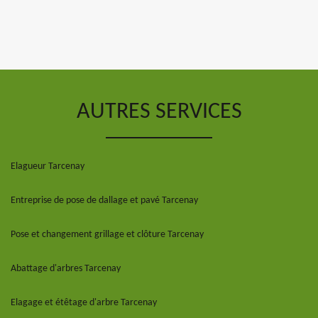
AUTRES SERVICES
Elagueur Tarcenay
Entreprise de pose de dallage et pavé Tarcenay
Pose et changement grillage et clôture Tarcenay
Abattage d'arbres Tarcenay
Elagage et étêtage d'arbre Tarcenay