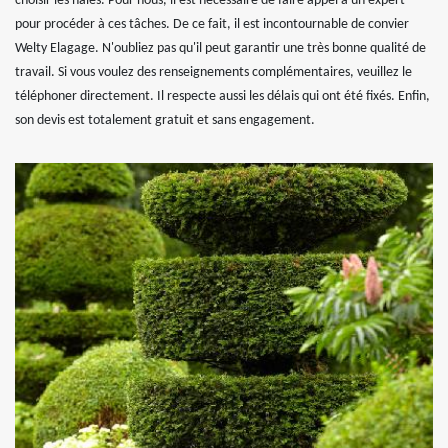
choisir les haies. Pour nous, il est nécessaire de faire appel à un expert
pour procéder à ces tâches. De ce fait, il est incontournable de convier
Welty Elagage. N'oubliez pas qu'il peut garantir une très bonne qualité de
travail. Si vous voulez des renseignements complémentaires, veuillez le
téléphoner directement. Il respecte aussi les délais qui ont été fixés. Enfin,
son devis est totalement gratuit et sans engagement.