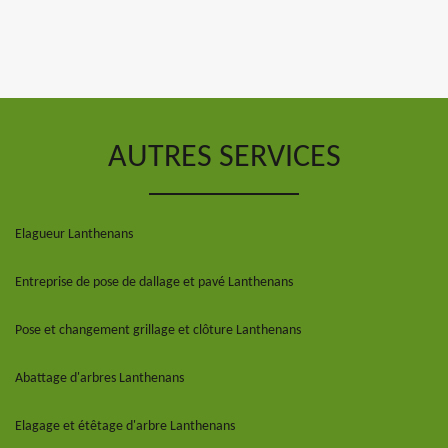
AUTRES SERVICES
Elagueur Lanthenans
Entreprise de pose de dallage et pavé Lanthenans
Pose et changement grillage et clôture Lanthenans
Abattage d'arbres Lanthenans
Elagage et étêtage d'arbre Lanthenans