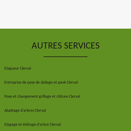
AUTRES SERVICES
Elagueur Clerval
Entreprise de pose de dallage et pavé Clerval
Pose et changement grillage et clôture Clerval
Abattage d'arbres Clerval
Elagage et étêtage d'arbre Clerval