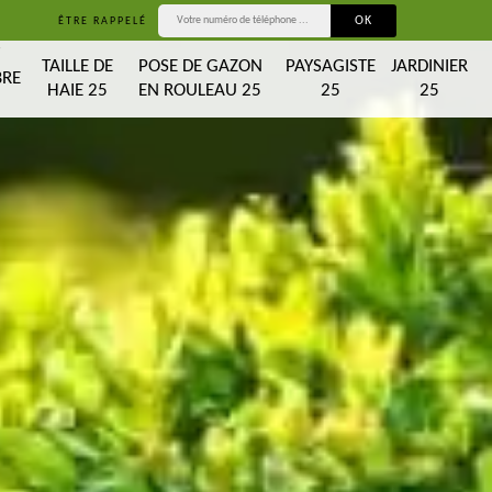
ÊTRE RAPPELÉ
T
TAILLE DE
POSE DE GAZON
PAYSAGISTE
JARDINIER
BRE
HAIE 25
EN ROULEAU 25
25
25