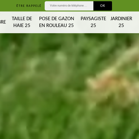
ÊTRE RAPPELÉ
T
TAILLE DE
POSE DE GAZON
PAYSAGISTE
JARDINIER
BRE
HAIE 25
EN ROULEAU 25
25
25