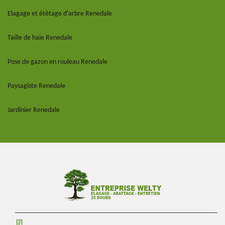
Elagage et étêtage d'arbre Renedale
Taille de haie Renedale
Pose de gazon en rouleau Renedale
Paysagiste Renedale
Jardinier Renedale