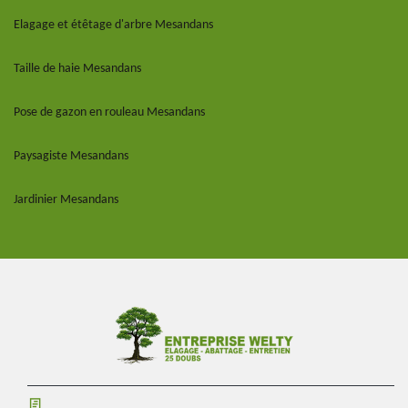
Elagage et étêtage d'arbre Mesandans
Taille de haie Mesandans
Pose de gazon en rouleau Mesandans
Paysagiste Mesandans
Jardinier Mesandans