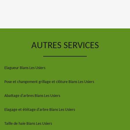
AUTRES SERVICES
Elagueur Bians Les Usiers
Pose et changement grillage et clôture Bians Les Usiers
Abattage d'arbres Bians Les Usiers
Elagage et étêtage d'arbre Bians Les Usiers
Taille de haie Bians Les Usiers