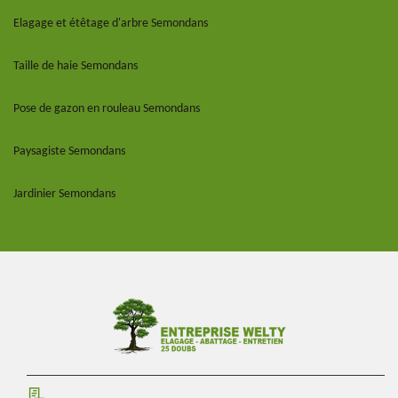
Elagage et étêtage d'arbre Semondans
Taille de haie Semondans
Pose de gazon en rouleau Semondans
Paysagiste Semondans
Jardinier Semondans