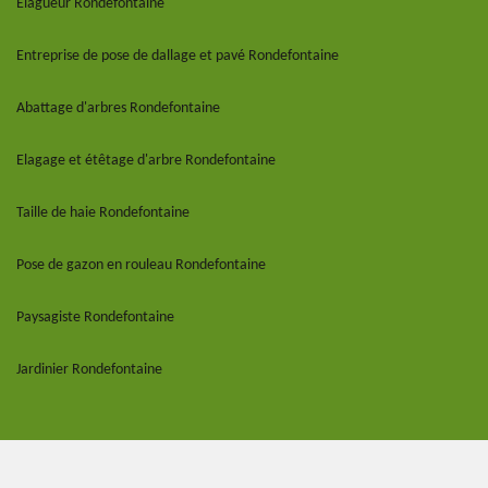
Elagueur Rondefontaine
Entreprise de pose de dallage et pavé Rondefontaine
Abattage d'arbres Rondefontaine
Elagage et étêtage d'arbre Rondefontaine
Taille de haie Rondefontaine
Pose de gazon en rouleau Rondefontaine
Paysagiste Rondefontaine
Jardinier Rondefontaine