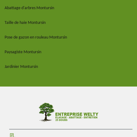
Abattage d'arbres Montursin
Taille de haie Montursin
Pose de gazon en rouleau Montursin
Paysagiste Montursin
Jardinier Montursin