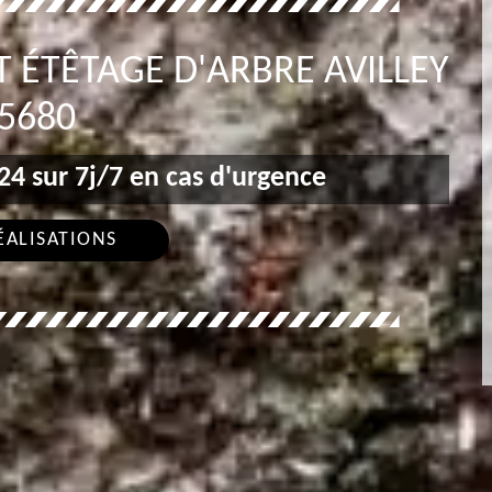
 ÉTÊTAGE D'ARBRE AVILLEY
5680
4 sur 7j/7 en cas d'urgence
ÉALISATIONS