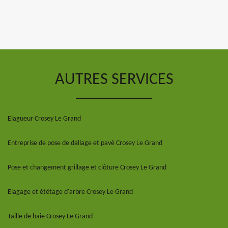
AUTRES SERVICES
Elagueur Crosey Le Grand
Entreprise de pose de dallage et pavé Crosey Le Grand
Pose et changement grillage et clôture Crosey Le Grand
Elagage et étêtage d'arbre Crosey Le Grand
Taille de haie Crosey Le Grand