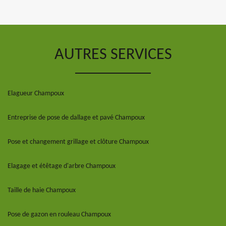
AUTRES SERVICES
Elagueur Champoux
Entreprise de pose de dallage et pavé Champoux
Pose et changement grillage et clôture Champoux
Elagage et étêtage d'arbre Champoux
Taille de haie Champoux
Pose de gazon en rouleau Champoux