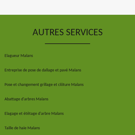
AUTRES SERVICES
Elagueur Malans
Entreprise de pose de dallage et pavé Malans
Pose et changement grillage et clôture Malans
Abattage d'arbres Malans
Elagage et étêtage d'arbre Malans
Taille de haie Malans